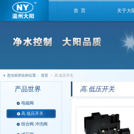
首 页
关于大
您当前所在的位置：
首页
> 高.低压开关
产品世界
高.低压开关
电磁阀
高.低压开关
组合阀.冲洗阀