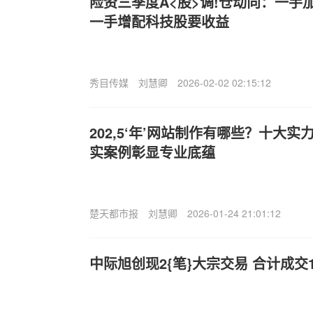
险资三季度A<股>调!仓动向：一手
一手增配科技股要收益
秀目传媒
刘慧卿
2026-02-02 02:15:12
202,5‘年’网站制作有哪些？十大
实案例彰显专业底蕴
楚天都市报
刘慧卿
2026-01-24 21:01:12
中际旭创现2{笔}大宗交易 合计成交14