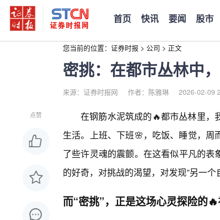
首页
快讯
要闻
股市
您当前的位置：
证券时报
>
公司
>
正文
密挑：在都市丛林中，
来源：证券时报网
作者：陈雅琳
2026-02-09 
在钢筋水泥筑成的🔥都市丛林里，
点赞
生活。上班、下班🌸，吃饭、睡觉，周
了些许灵魂的震颤。在这看似平凡的表
的好奇，对挑战的渴望，对发现“另一个自
而“密挑”，正是这场心灵探险的