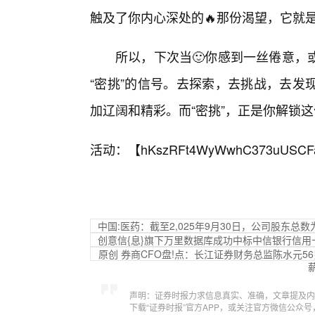
触及了你内心深处的🔥那份渴望，它就是
所以，下次当🙂你感到一丝倦意，
“密挑”的信号。去探索，去挑战，去发
加辽阔和精彩。而“密挑”，正是你解锁
活动：【
hKszRFt4WyWwhC373uUSCF
中国:医药：截至2,025年9月30日，公司股东总数为
创意信{息}旗下万里数据库成功中标中信银行信用
原创 券商CFO盘!点：长江证券财务总监陈水元5
声明：证券时报力求信息真实、准确，文章提及内
下载“证券时报”官方APP，或关注官方微信公众