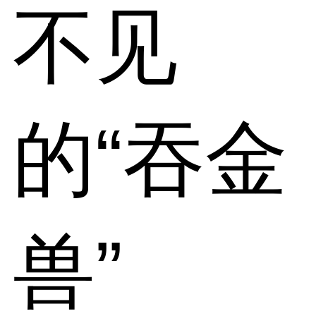
不见
的“吞金
兽”