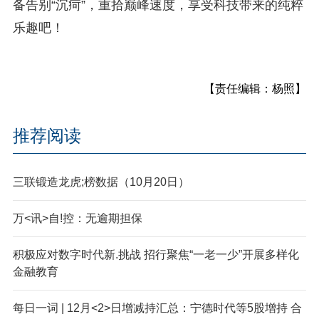
备告别“沉疴”，重拾巅峰速度，享受科技带来的纯粹
乐趣吧！
【责任编辑：杨照】
推荐阅读
三联锻造龙虎;榜数据（10月20日）
万<讯>自!控：无逾期担保
积极应对数字时代新.挑战 招行聚焦“一老一少”开展多样化
金融教育
每日一词 | 12月<2>日增减持汇总：宁德时代等5股增持 合