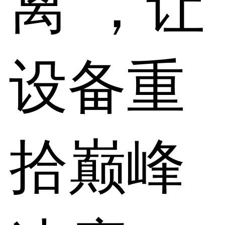
离”，让
设备重
拾巅峰