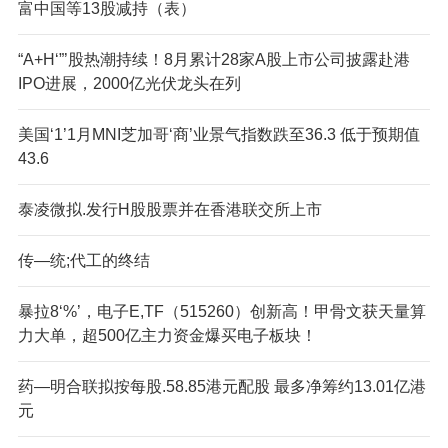
富中国等13股减持（表）
“A+H‘”’股热潮持续！8月累计28家A股上市公司披露赴港
IPO进展，2000亿光伏龙头在列
美国‘1’1月MNI芝加哥‘商’业景气指数跌至36.3 低于预期值
43.6
泰凌微拟.发行H股股票并在香港联交所上市
传—统;代工的终结
暴拉8‘%’，电子E,TF（515260）创新高！甲骨文获天量算
力大单，超500亿主力资金爆买电子板块！
药—明合联拟按每股.58.85港元配股 最多净筹约13.01亿港
元