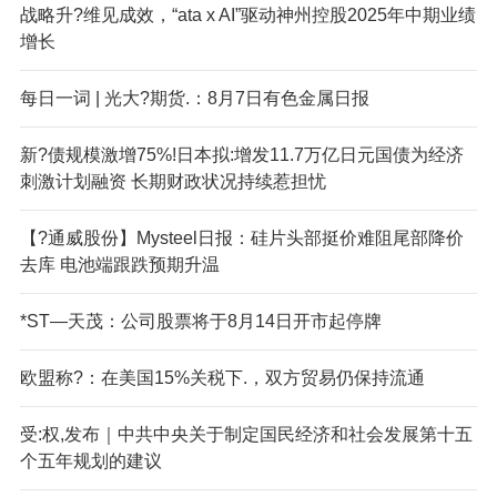
战略升?维见成效，“
ata x AI”驱动神州控股2025年中期业绩
增长
每日一词 | 光大?期货.：8月7日有色金属日报
新?债规模激增75%!日本拟:增发11.7万亿日元国债为经济
刺激计划融资 长期财政状况持续惹担忧
【?通威股份】Mysteel日报：硅片头部挺价难阻尾部降价
去库 电池端跟跌预期升温
*ST—天茂：公司股票将于8月14日开市起停牌
欧盟称?：在美国15%关税下.，双方贸易仍保持流通
受:权,发布｜中共中央关于制定国民经济和社会发展第十五
个五年规划的建议