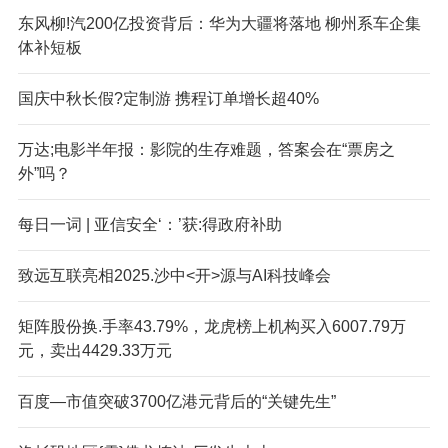
东风柳!汽200亿投资背后：华为大疆将落地 柳州系车企集
体补短板
国庆中秋长假?定制游 携程订单增长超40%
万达;电影半年报：影院的生存难题，答案会在“票房之
外”吗？
每日一词 | 亚信安全‘：’获:得政府补助
致远互联亮相2025.沙中<开>源与AI科技峰会
矩阵股份换.手率43.79%，龙虎榜上机构买入6007.79万
元，卖出4429.33万元
百度—市值突破3700亿港元背后的“关键先生”