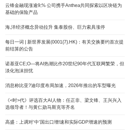
云锋金融现涨逾9;% 公司携手Anthea共同探索以区块链为
基础的保险产品
海,洋经济概念异动拉升 集泰股份、巨力索具涨停
每日一词 | 新世界发展(0001{7}.HK)：有关交换要约首次提
前结算的公告
诺基亚CE;O—将AI热潮比作20世纪90年代互联网繁荣，但
淡化泡沫担忧
消息称比亚?迪印度布局加速，2026年推出的车型曝光
《<时>代》评选百大AI人物：任正非、梁文锋、王兴兴入
选领导者！与黄仁勋马斯克等齐名
高盛：上调对‘中’国出口增!速和实际GDP增速的预测