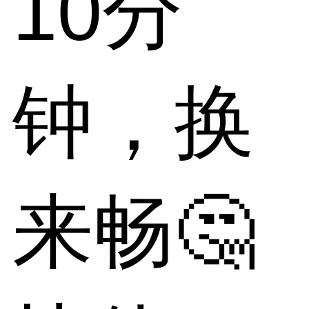
10分
钟，换
来畅🤔