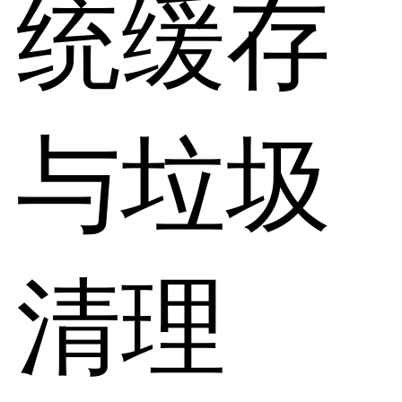
统缓存
与垃圾
清理