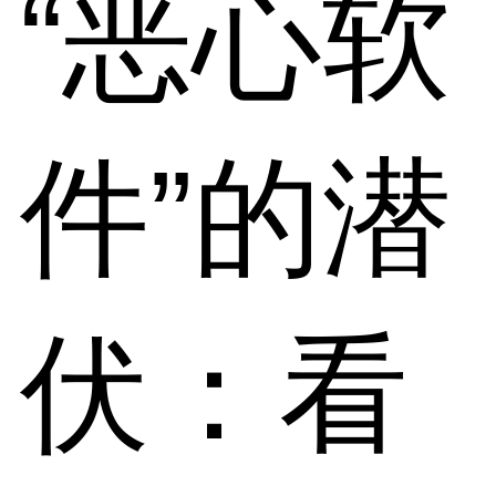
“恶心软
件”的潜
伏：看