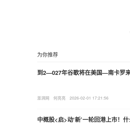
为你推荐
到2—027年谷歌将在美国—南卡罗
澎湃网
何亮亮
2026-02-01 17:21:56
中概股<启>动‘新’一轮回港上市！