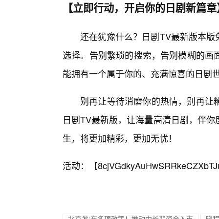
【立即行动，开启你的日剧新篇章
还在犹豫什么？日剧TV最新版本版
选择。告别繁琐的搜索，告别模糊的画
能拥有一个属于你的、充满惊喜的日剧
别再让等待消磨你的热情，别再让
日剧TV最新版，让海量高清日剧，伴你
生，将更加精彩，更加无忧！
活动：【
8cjVGdkyAuHwSRRkeCZXbTJ
北京发;布多项政策！推动中长期资金入市
晓程