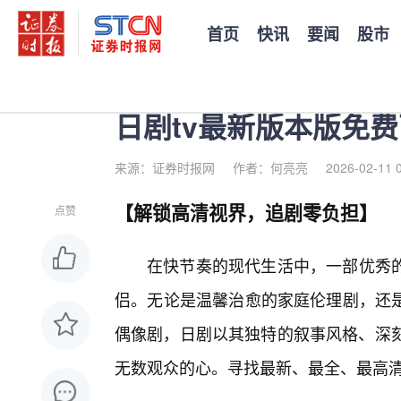
首页
快讯
要闻
股市
您当前的位置：
证券时报
>
公司
>
正文
日剧tv最新版本版免
来源：证券时报网
作者：何亮亮
2026-02-11 
【解锁高清视界，追剧零负担】
点赞
在快节奏的现代生活中，一部优秀
侣。无论是温馨治愈的家庭伦理剧，还
偶像剧，日剧以其独特的叙事风格、深刻
无数观众的心。寻找最新、最全、最高